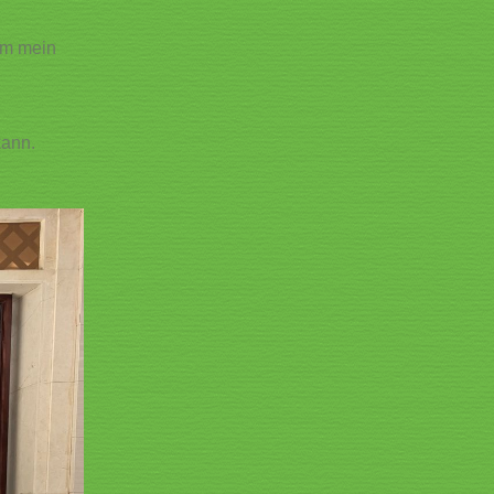
 um mein
kann.