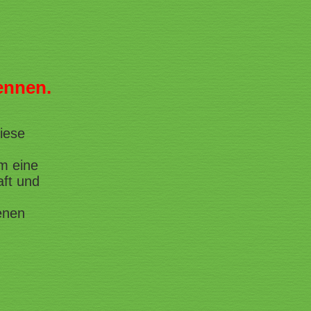
ennen.
iese
m eine
aft und
enen