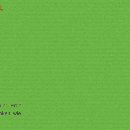
.
uer- Erde
keit, wie